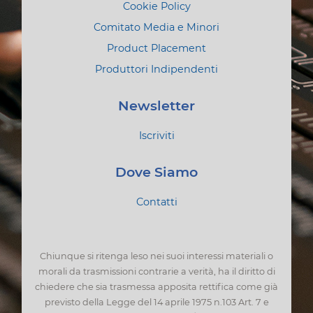
Cookie Policy
Comitato Media e Minori
Product Placement
Produttori Indipendenti
Newsletter
Iscriviti
Dove Siamo
Contatti
Chiunque si ritenga leso nei suoi interessi materiali o
morali da trasmissioni contrarie a verità, ha il diritto di
chiedere che sia trasmessa apposita rettifica come già
previsto della Legge del 14 aprile 1975 n.103 Art. 7 e