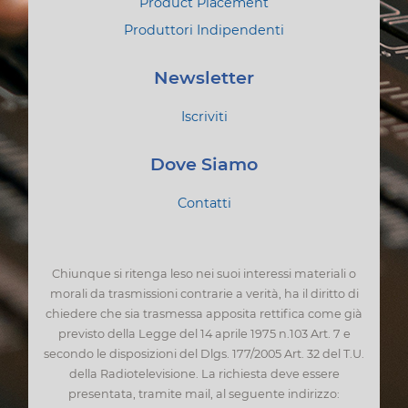
Product Placement
Produttori Indipendenti
Newsletter
Iscriviti
Dove Siamo
Contatti
Chiunque si ritenga leso nei suoi interessi materiali o
morali da trasmissioni contrarie a verità, ha il diritto di
chiedere che sia trasmessa apposita rettifica come già
previsto della Legge del 14 aprile 1975 n.103 Art. 7 e
secondo le disposizioni del Dlgs. 177/2005 Art. 32 del T.U.
della Radiotelevisione. La richiesta deve essere
presentata, tramite mail, al seguente indirizzo: