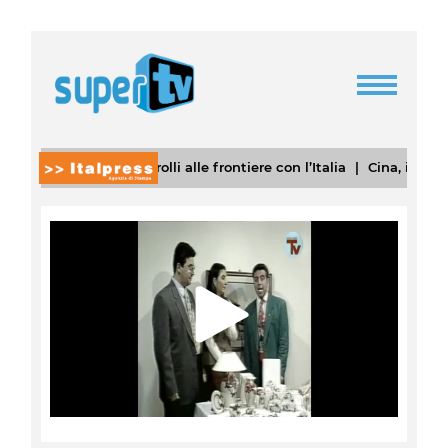
ipristina i controlli alle frontiere con l’Italia
|
Cina, in aumento del
Play
Video