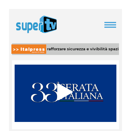
oposta di legge per rafforzare sicurezza e vivibilità spazi urbani
|
Play
Video