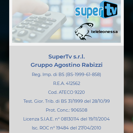
SuperTv s.r.l.
Gruppo Agostino Rabizzi
Reg. Imp. di BS (BS-1999-61-858)
R.E.A. 412562
Cod. ATECO 9220
Test. Gior. Trib. di BS 31/1999 del 28/10/99
Prot. Conc.: 906508
Licenza S.I.A.E. n° 08130114 del 19/11/2004
Isc. ROC n° 19484 del 27/04/2010